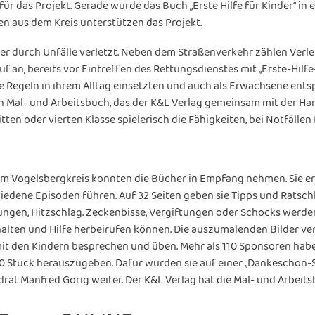
r das Projekt. Gerade wurde das Buch „Erste Hilfe für Kinder“ in 
en aus dem Kreis unterstützen das Projekt.
der durch Unfälle verletzt. Neben dem Straßenverkehr zählen Ver
f an, bereits vor Eintreffen des Rettungsdienstes mit „Erste-Hil
se Regeln in ihrem Alltag einsetzten und auch als Erwachsene ent
ten Mal- und Arbeitsbuch, das der K&L Verlag gemeinsam mit der
ten oder vierten Klasse spielerisch die Fähigkeiten, bei Notfällen 
 im Vogelsbergkreis konnten die Bücher in Empfang nehmen. Sie e
edene Episoden führen. Auf 32 Seiten geben sie Tipps und Ratschl
gen, Hitzschlag. Zeckenbisse, Vergiftungen oder Schocks werden 
rhalten und Hilfe herbeirufen können. Die auszumalenden Bilder ver
it den Kindern besprechen und üben. Mehr als 110 Sponsoren habe
90 Stück herauszugeben. Dafür wurden sie auf einer „Dankeschön-S
drat Manfred Görig weiter. Der K&L Verlag hat die Mal­- und Arbei