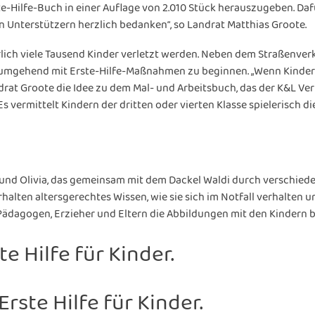
te-Hilfe-Buch in einer Auflage von 2.010 Stück herauszugeben. Daf
en Unterstützern herzlich bedanken“, so Landrat Matthias Groote.
hrlich viele Tausend Kinder verletzt werden. Neben dem Straßenve
umgehend mit Erste-Hilfe-Maßnahmen zu beginnen. „Wenn Kinder 
Landrat Groote die Idee zu dem Mal- und Arbeitsbuch, das der K&L
ermittelt Kindern der dritten oder vierten Klasse spielerisch die 
nd Olivia, das gemeinsam mit dem Dackel Waldi durch verschieden
erhalten altersgerechtes Wissen, wie sie sich im Notfall verhalten
n Pädagogen, Erzieher und Eltern die Abbildungen mit den Kindern
te Hilfe für Kinder.
rste Hilfe für Kinder.