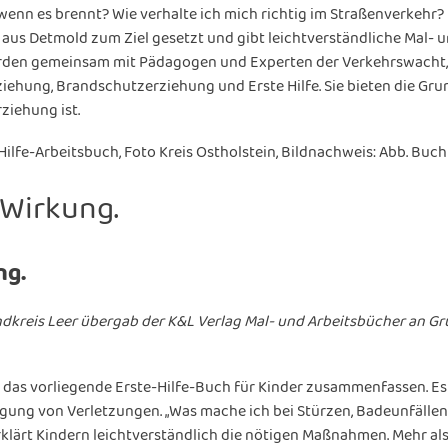
, wenn es brennt? Wie verhalte ich mich richtig im Straßenverkehr
g aus Detmold zum Ziel gesetzt und gibt leichtverständliche Mal
erden gemeinsam mit Pädagogen und Experten der Verkehrswacht, 
ehung, Brandschutzerziehung und Erste Hilfe. Sie bieten die Grun
ziehung ist.
ilfe-Arbeitsbuch, Foto Kreis Ostholstein, Bildnachweis: Abb. Buc
 Wirkung.
ng.
andkreis Leer übergab der K&L Verlag Mal- und Arbeitsbücher an G
 das vorliegende Erste-Hilfe-Buch für Kinder zusammenfassen. Es
rgung von Verletzungen. „Was mache ich bei Stürzen, Badeunfälle
erklärt Kindern leichtverständlich die nötigen Maßnahmen. Mehr a