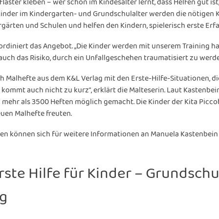
aster kleben – wer schon im Kindesalter lernt, dass Helfen gut ist,
 Kinder im Kindergarten- und Grundschulalter werden die nötigen 
ärten und Schulen und helfen den Kindern, spielerisch erste Erfa
diniert das Angebot. „Die Kinder werden mit unserem Training h
auch das Risiko, durch ein Unfallgeschehen traumatisiert zu werden
h Malhefte aus dem K&L Verlag mit den Erste-Hilfe-Situationen, di
ommt auch nicht zu kurz“, erklärt die Malteserin. Laut Kastenbein
ehr als 3500 Heften möglich gemacht. Die Kinder der Kita Piccobe
neuen Malhefte freuten.
men können sich für weitere Informationen an Manuela Kastenbein 
Erste Hilfe für Kinder – Grundsc
ng