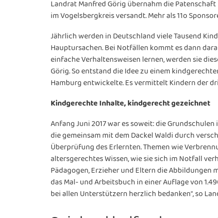
Landrat Manfred Görig übernahm die Patenschaft fü
im Vogelsbergkreis versandt. Mehr als 11o Sponsor
Jährlich werden in Deutschland viele Tausend Kin
Hauptursachen. Bei Notfällen kommt es dann darau
einfache Verhaltensweisen lernen, werden sie die
Görig. So entstand die Idee zu einem kindgerech
Hamburg entwickelte. Es vermittelt Kindern der drit
Kindgerechte Inhalte, kindgerecht gezeichnet
Anfang Juni 2017 war es soweit: die Grundschulen
die gemeinsam mit dem Dackel Waldi durch verschi
Überprüfung des Erlernten. Themen wie Verbrennun
altersgerechtes Wissen, wie sie sich im Notfall ve
Pädagogen, Erzieher und Eltern die Abbildungen m
das Mal- und Arbeitsbuch in einer Auflage von 1.4
bei allen Unterstützern herzlich bedanken“, so Lan