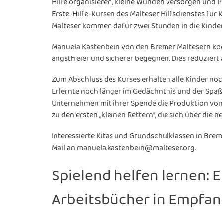
Hilfe organisieren, kleine Wunden versorgen und Pfl
Erste-Hilfe-Kursen des Malteser Hilfsdienstes für
Malteser kommen dafür zwei Stunden in die Kinderg
Manuela Kastenbein von den Bremer Maltesern koor
angstfreier und sicherer begegnen. Dies reduziert 
Zum Abschluss des Kurses erhalten alle Kinder noc
Erlernte noch länger im Gedächntnis und der Spaß k
Unternehmen mit ihrer Spende die Produktion von m
zu den ersten „kleinen Rettern“, die sich über die 
Interessierte Kitas und Grundschulklassen in Bre
Mail an manuela.kastenbein@malteser.org.
Spielend helfen lernen: 
Arbeitsbücher in Empfa