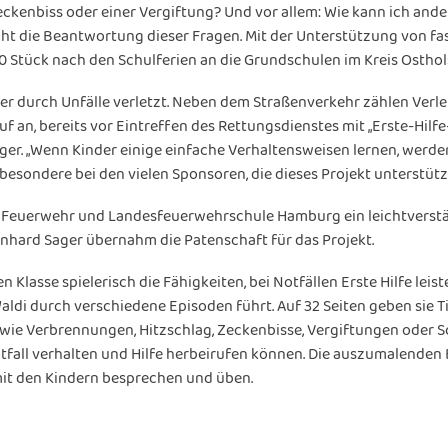
kenbiss oder einer Vergiftung? Und vor allem: Wie kann ich ander
cht die Beantwortung dieser Fragen. Mit der Unterstützung von fa
70 Stück nach den Schulferien an die Grundschulen im Kreis Osthol
der durch Unfälle verletzt. Neben dem Straßenverkehr zählen Ver
f an, bereits vor Eintreffen des Rettungsdienstes mit „Erste-Hil
ager. „Wenn Kinder einige einfache Verhaltensweisen lernen, werden 
esondere bei den vielen Sponsoren, die dieses Projekt unterstütz
 Feuerwehr und Landesfeuerwehrschule Hamburg ein leichtverstä
inhard Sager übernahm die Patenschaft für das Projekt.
en Klasse spielerisch die Fähigkeiten, bei Notfällen Erste Hilfe le
ldi durch verschiedene Episoden führt. Auf 32 Seiten geben sie Ti
ie Verbrennungen, Hitzschlag, Zeckenbisse, Vergiftungen oder S
otfall verhalten und Hilfe herbeirufen können. Die auszumalenden B
mit den Kindern besprechen und üben.