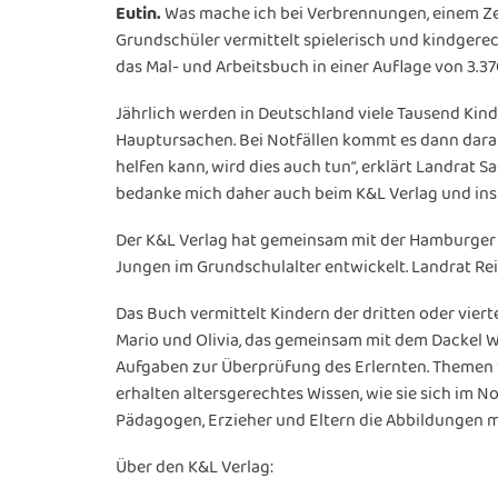
Eutin.
Was mache ich bei Verbrennungen, einem Zec
Grundschüler vermittelt spielerisch und kindgere
das Mal- und Arbeitsbuch in einer Auflage von 3.3
Jährlich werden in Deutschland viele Tausend Kin
Hauptursachen. Bei Notfällen kommt es dann darau
helfen kann, wird dies auch tun“, erklärt Landrat S
bedanke mich daher auch beim K&L Verlag und insb
Der K&L Verlag hat gemeinsam mit der Hamburger
Jungen im Grundschulalter entwickelt. Landrat Re
Das Buch vermittelt Kindern der dritten oder viert
Mario und Olivia, das gemeinsam mit dem Dackel Wa
Aufgaben zur Überprüfung des Erlernten. Themen w
erhalten altersgerechtes Wissen, wie sie sich im N
Pädagogen, Erzieher und Eltern die Abbildungen 
Über den K&L Verlag: