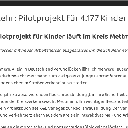
hr: Pilotprojekt für 4.177 Kinder
lotprojekt für Kinder läuft im Kreis Met
lässler mit neuen Arbeitsheften ausgestattet, um die Schülerinne
mern. Allein in Deutschland verunglücken jährlich mehrere Tausen
verkehrswacht Mettmann zum Ziel gesetzt, junge Fahrradfahrer au
Kinder sicher im Straßenverkehr“ auszustatten.
huljahr zu absolvierenden Radfahrausbildung „Um ihre Sicherheit 
zender der Kreisverkehrswacht Mettmann. Ein wichtiger Bestandteil
 ein Arbeitsbuch des K&L Verlages zur Radfahrausbildung. Der Verl
 Verkehrserziehern aus dem Kreis ein interaktives Mal- und Arb
Malen die motorische- und Konzentrationsfähigkeit gefördert, Ler