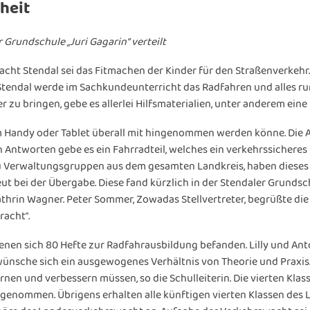
heit
Grundschule „Juri Gagarin“ verteilt
cht Stendal sei das Fitmachen der Kinder für den Straßenverkehr. 
 Stendal werde im Sachkundeunterricht das Radfahren und alles r
 zu bringen, gebe es allerlei Hilfsmaterialien, unter anderem eine
em Handy oder Tablet überall mit hingenommen werden könne. Die A
n Antworten gebe es ein Fahrradteil, welches ein verkehrssicheres
zu Verwaltungsgruppen aus dem gesamten Landkreis, haben dieses
t bei der Übergabe. Diese fand kürzlich in der Stendaler Grundsch
athrin Wagner. Peter Sommer, Zowadas Stellvertreter, begrüßte di
acht“.
enen sich 80 Hefte zur Radfahrausbildung befanden. Lilly und Anto
t wünsche sich ein ausgewogenes Verhältnis von Theorie und Praxi
rnen und verbessern müssen, so die Schulleiterin. Die vierten Kla
genommen. Übrigens erhalten alle künftigen vierten Klassen des L