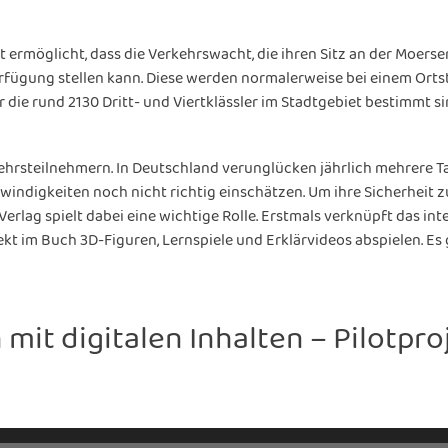
ermöglicht, dass die Verkehrswacht, die ihren Sitz an der Moerser
ügung stellen kann. Diese werden normalerweise bei einem Ortst
ür die rund 2130 Dritt- und Viertklässler im Stadtgebiet bestimmt 
hrsteilnehmern. In Deutschland verunglücken jährlich mehrere Ta
windigkeiten noch nicht richtig einschätzen. Um ihre Sicherheit z
rlag spielt dabei eine wichtige Rolle. Erstmals verknüpft das inte
t im Buch 3D-Figuren, Lernspiele und Erklärvideos abspielen. Es g
it digitalen Inhalten – Pilotproj