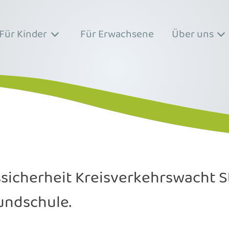
Für Kinder
Für Erwachsene
Über uns
sicherheit Kreisverkehrswacht St
undschule.