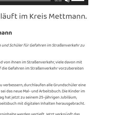
00:00
Hoch/Runter
benutzen,
 läuft im Kreis Mettmann.
um
die
Lautstärke
tmann
zu
regeln.
n und Schüler für Gefahren im Straßenverkehr zu
d von ihnen im Straßenverkehr, viele davon mit
f die Gefahren im Straßenverkehr vorzubereiten
zu verbessern, durchlaufen alle Grundschüler eine
 sei das neue Mal- und Arbeitsbuch. Die Kinder im
ag hat jetzt zu seinem 25-jährigen Jubiläum,
eitsbuch mit digitalen Inhalten herausgebracht.
ninhalte werden vertieft. Jetzt verknüpft das