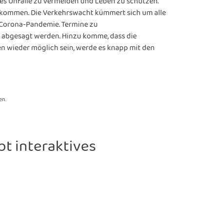
es Unfälle zu vermeiden und Leben zu schützen.
zukommen. Die Verkehrswacht kümmert sich um alle
r Corona-Pandemie. Termine zu
n abgesagt werden. Hinzu komme, dass die
en wieder möglich sein, werde es knapp mit den
en.
bt interaktives