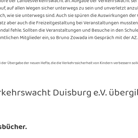
öre der Landesverkehrswacht an. Aufgabe der Verkehrswacht sei 
auf, auf allen Wegen sicher unterwegs zu sein und unverletzt an
ich, wie sie unterwegs sind. Auch sie spüren die Auswirkungen de
latz aber auch die Freizeitgestaltung bei Veranstaltungen musste
ndal fehle. Sollten die Veranstaltungen und Besuche in den Schul
amtlichen Mitglieder ein, so Bruno Zowada im Gespräch mit der AZ.
i der Übergabe der neuen Hefte, die die Verkehrssicherheit von Kindern verbessern soll
rkehrswacht Duisburg e.V. übergi
sbücher.