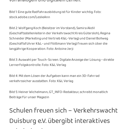
von analogem und digitalem Lernen.“
Bild 1: Eine gute Radfahrausbildung ist für Kinder wichtig. Foto:
stock.adobe.com/LeslieAnn
Bild 2: Wolfgang Koch (Beisitzer im Vorstand), Samira Akdil
(Geschäftsstellenleiterin der Verkehrswacht Kreis Gütersloh), Regina
Schneider (Marketing und Vertrieb K&L-Verlag) und Daniel Bollweg
(Geschäftsführer K&L- und Flöttmann Verlag) freuen sich über die
langjährige Kooperation. Foto: Antoine Jerji
Bild 3: Auswahl per Touch-Screen. Digitale Anzeige der Lösung – direkte
Lernerfolgskontrolle. Foto: K&L Verlag
Bild 4: Mit dem Lösen der Aufgaben kann man ein 3D-Fahrrad
verkehrssicher ausstatten. Foto: K&L Verlag
Bild 5: Heiner Wichelmann, GT_INFO-Redakteur, schreibt monatlich
Beiträge für unser Magazin
Schulen freuen sich – Verkehrswacht
Duisburg e.V. übergibt interaktives